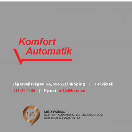
Jägarvallsvägen 8 A, 584 22 Linköping | Tel växel:
013-21 11 66
| E-post:
info@kaio.se