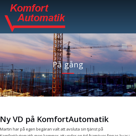
På gång
Ny VD på KomfortAutomatik
Martin har på egen begäran valt att avsluta sin tjänst på
KomfortAutomatik men kommer att under en tid framöver finnas kvar i