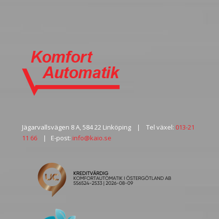
Jägarvallsvägen 8 A, 584 22 Linköping | Tel växel:
013-21
11 66
| E-post:
info@kaio.se