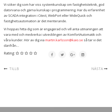
Vi söker dig som har viss systemkunskap om fastighetsteknik, god
datorvana och gärna kunskap i programmering. Har du erfarenhet
av SCADA-integration i Citect, WebPort eller WideQuick och
fastighetsautomation är det meriterande.
Vi hoppas hitta dig som är engagerad och vill anta utmaningen att
vara med och medverka i utvecklingen av KomfortAutomatik och
våra kunder. Hör av dig via
martin.karlsson@kaio.se
så tar vi det
därifrån…
Rating:
TILLB
NÄSTA